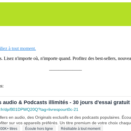
siliez à tout moment.
 Lisez n'importe où, n'importe quand. Profitez des best-sellers, nouveau
______________
s:
s audio & Podcasts illimités - 30 jours d'essai gratuit
.fr/dp/B01DPWQ20Q?tag=livrespourt0c-21
lers en audio, des Originals exclusifs et des podcasts populaires. Éco
fiter sur vos appareils préférés. Un titre premium de votre choix chaqu
00K+ titres
Écoute hors ligne
Résiliable à tout moment