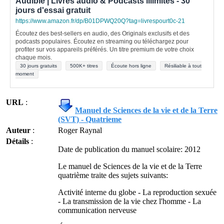
Audible | Livres audio & Podcasts illimités - 30
jours d'essai gratuit
https://www.amazon.fr/dp/B01DPWQ20Q?tag=livrespourt0c-21
Écoutez des best-sellers en audio, des Originals exclusifs et des
podcasts populaires. Écoutez en streaming ou téléchargez pour
profiter sur vos appareils préférés. Un titre premium de votre choix
chaque mois.
30 jours gratuits
500K+ titres
Écoute hors ligne
Résiliable à tout
moment
URL
:
Manuel de Sciences de la vie et de la Terre
(SVT) - Quatrieme
Auteur
:
Roger Raynal
Détails
:
Date de publication du manuel scolaire: 2012
Le manuel de Sciences de la vie et de la Terre
quatrième traite des sujets suivants:
Activité interne du globe - La reproduction sexuée
- La transmission de la vie chez l'homme - La
communication nerveuse