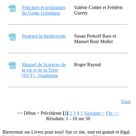
Principes et techniques
Valérie Cottier et Frédéric
du Genie Genetique
Guerry
Proteger la biodiversite
Susan Perkoff Bass et
Manuel Ruiz Muller
Manuel de Sciences de
Roger Raynal
la vie et de la Terre
(SVT) - Quatrieme
Haut
<< Début
< Précédente
[
1
]
2
3
4
5
Suivante >
Fin >>
Résultats: 1 - 10 sur 50
Bienvenue sur Livres pour tous! Sur ce site, tout est gratuit et légal.