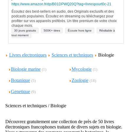
https://www.amazon.fr/dp/B01DPWQ20Q?tag=livrespourt0c-21
Écoutez des best-sellers en audio, des Originals exclusifs et des
podcasts populaires. Écoutez en streaming ou téléchargez pour
profiter sur vos appareils préférés. Un titre premium de votre choix
chaque mois.
30 jours gratuits
500K+ titres
Écoute hors ligne
Résiliable à
tout moment
Livres electroniques
Sciences et techniques
Biologie
Biologie marine
Mycologie
(1)
(1)
Botanique
Zoologie
(5)
(18)
Genetique
(9)
Sciences et techniques / Biologie
Découvrez gratuitement une collection de près de 50 livres
électroniques francophones traitant de divers sujets en biologie.