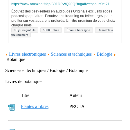
https://www.amazon.fr/dp/B01DPWQ20Q?tag=livrespourt0c-21
Écoutez des best-sellers en audio, des Originals exclusifs et des
podcasts populaires. Écoutez en streaming ou téléchargez pour
profiter sur vos appareils préférés. Un titre premium de votre choix
chaque mois.
30 jours gratuits
500K+ titres
Écoute hors ligne
Résiliable à
tout moment
Livres electroniques
Sciences et techniques
Biologie
Botanique
Sciences et techniques / Biologie / Botanique
Livres de botanique
Titre
Auteur
Plantes a fibres
PROTA