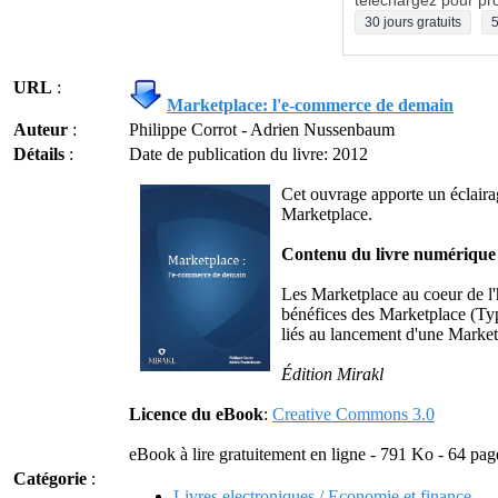
téléchargez pour pro
30 jours gratuits
5
URL
:
Marketplace: l'e-commerce de demain
Auteur
:
Philippe Corrot - Adrien Nussenbaum
Détails
:
Date de publication du livre: 2012
Cet ouvrage apporte un éclairag
Marketplace.
Contenu du livre numérique
Les Marketplace au coeur de l'
bénéfices des Marketplace (Ty
liés au lancement d'une Market
Édition Mirakl
Licence du eBook
:
Creative Commons 3.0
eBook à lire gratuitement en ligne - 791 Ko - 64 pag
Catégorie
:
Livres electroniques / Economie et finance