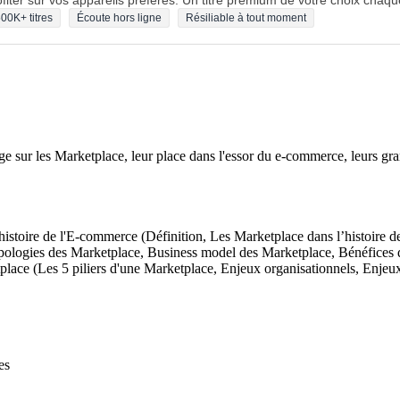
fiter sur vos appareils préférés. Un titre premium de votre choix chaqu
00K+ titres
Écoute hors ligne
Résiliable à tout moment
e sur les Marketplace, leur place dans l'essor du e-commerce, leurs gran
histoire de l'E-commerce (Définition, Les Marketplace dans l’histoire d
pologies des Marketplace, Business model des Marketplace, Bénéfices 
place (Les 5 piliers d'une Marketplace, Enjeux organisationnels, Enjeu
es