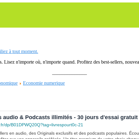
siliez à tout moment.
 Lisez n'importe où, n'importe quand. Profitez des best-sellers, nouveau
______________
conomique
Economie numerique
s audio & Podcasts illimités - 30 jours d'essai gratuit
.fr/dp/B01DPWQ20Q?tag=livrespourt0c-21
lers en audio, des Originals exclusifs et des podcasts populaires. Éco