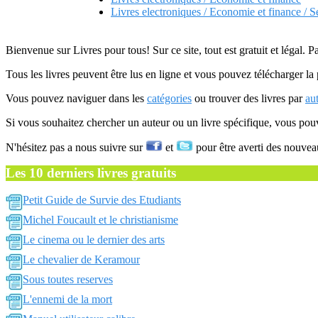
Livres electroniques / Economie et finance / 
Bienvenue sur Livres pour tous! Sur ce site, tout est gratuit et légal. P
Tous les livres peuvent être lus en ligne et vous pouvez télécharger la 
Vous pouvez naviguer dans les
catégories
ou trouver des livres par
au
Si vous souhaitez chercher un auteur ou un livre spécifique, vous po
N'hésitez pas a nous suivre sur
et
pour être averti des nouvea
Les 10 derniers livres gratuits
Petit Guide de Survie des Etudiants
Michel Foucault et le christianisme
Le cinema ou le dernier des arts
Le chevalier de Keramour
Sous toutes reserves
L'ennemi de la mort