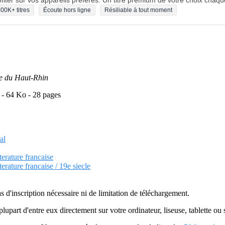
fiter sur vos appareils préférés. Un titre premium de votre choix chaqu
00K+ titres
Écoute hors ligne
Résiliable à tout moment
le du Haut-Rhin
 - 64 Ko - 28 pages
al
terature francaise
terature francaise / 19e siecle
as d'inscription nécessaire ni de limitation de téléchargement.
plupart d'entre eux directement sur votre ordinateur, liseuse, tablette o