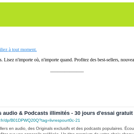
siliez à tout moment.
 Lisez n'importe où, n'importe quand. Profitez des best-sellers, nouveau
______________
s audio & Podcasts illimités - 30 jours d'essai gratuit
.fr/dp/B01DPWQ20Q?tag=livrespourt0c-21
lers en audio, des Originals exclusifs et des podcasts populaires. Éco