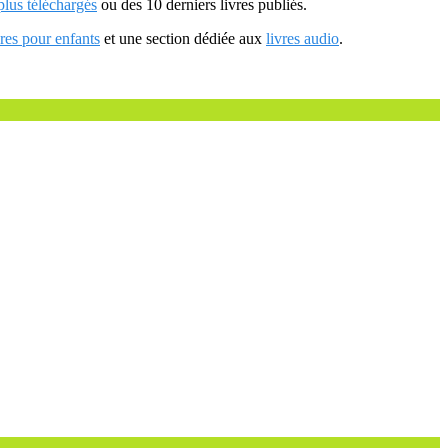
 plus téléchargés
ou des 10 derniers livres publiés.
vres pour enfants
et une section dédiée aux
livres audio
.