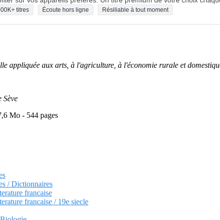
fiter sur vos appareils préférés. Un titre premium de votre choix chaqu
00K+ titres
Écoute hors ligne
Résiliable à tout moment
le appliquée aux arts, à l'agriculture, à l'économie rurale et domestique
e Sève
7,6 Mo - 544 pages
es
es / Dictionnaires
terature francaise
terature francaise / 19e siecle
 Biologie