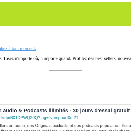
siliez à tout moment.
 Lisez n'importe où, n'importe quand. Profitez des best-sellers, nouveau
______________
s audio & Podcasts illimités - 30 jours d'essai gratuit
.fr/dp/B01DPWQ20Q?tag=livrespourt0c-21
lers en audio, des Originals exclusifs et des podcasts populaires. Éco