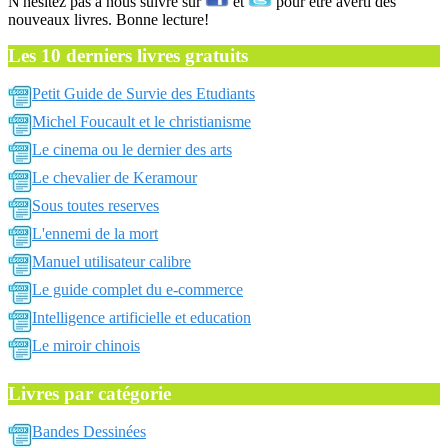
N'hésitez pas a nous suivre sur
et
pour être averti des
nouveaux livres. Bonne lecture!
Les 10 derniers livres gratuits
Petit Guide de Survie des Etudiants
Michel Foucault et le christianisme
Le cinema ou le dernier des arts
Le chevalier de Keramour
Sous toutes reserves
L'ennemi de la mort
Manuel utilisateur calibre
Le guide complet du e-commerce
Intelligence artificielle et education
Le miroir chinois
Livres par catégorie
Bandes Dessinées