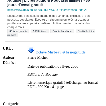
Audible | Livres audio & Podcasts illimités - 30
jours d'essai gratuit
https://www.amazon.fr/dp/B01DPWQ20Q?tag=livrespourt0c-21
Écoutez des best-sellers en audio, des Originals exclusifs et des
podcasts populaires. Écoutez en streaming ou téléchargez pour
profiter sur vos appareils préférés. Un titre premium de votre choix
chaque mois.
30 jours gratuits
500K+ titres
Écoute hors ligne
Résiliable à tout
moment
URL
:
Octave Mirbeau et la negritude
Auteur
:
Pierre Michel
Détails
:
Date de publication du livre: 2006
Editions du Boucher
Livre numérique gratuit à télécharger au format
PDF - 300 Ko - 41 pages
Catégorie
: