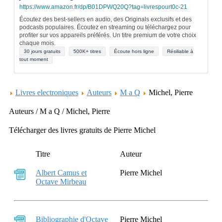
https://www.amazon.fr/dp/B01DPWQ20Q?tag=livrespourt0c-21
Écoutez des best-sellers en audio, des Originals exclusifs et des
podcasts populaires. Écoutez en streaming ou téléchargez pour
profiter sur vos appareils préférés. Un titre premium de votre choix
chaque mois.
30 jours gratuits
500K+ titres
Écoute hors ligne
Résiliable à
tout moment
Livres electroniques
Auteurs
M a Q
Michel, Pierre
Auteurs / M a Q / Michel, Pierre
Télécharger des livres gratuits de Pierre Michel
Titre
Auteur
Albert Camus et
Pierre Michel
Octave Mirbeau
Bibliographie d'Octave
Pierre Michel