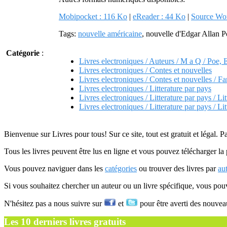
Mobipocket : 116 Ko
|
eReader : 44 Ko
|
Source Wor
Tags:
nouvelle américaine
, nouvelle d'Edgar Allan Po
Catégorie
:
Livres electroniques / Auteurs / M a Q / Poe, 
Livres electroniques / Contes et nouvelles
Livres electroniques / Contes et nouvelles / Fa
Livres electroniques / Litterature par pays
Livres electroniques / Litterature par pays / Li
Livres electroniques / Litterature par pays / Li
Bienvenue sur Livres pour tous! Sur ce site, tout est gratuit et légal. P
Tous les livres peuvent être lus en ligne et vous pouvez télécharger la 
Vous pouvez naviguer dans les
catégories
ou trouver des livres par
au
Si vous souhaitez chercher un auteur ou un livre spécifique, vous po
N'hésitez pas a nous suivre sur
et
pour être averti des nouvea
Les 10 derniers livres gratuits