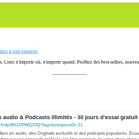
siliez à tout moment.
 Lisez n'importe où, n'importe quand. Profitez des best-sellers, nouveau
______________
s audio & Podcasts illimités - 30 jours d'essai gratuit
.fr/dp/B01DPWQ20Q?tag=livrespourt0c-21
lers en audio, des Originals exclusifs et des podcasts populaires. Éco