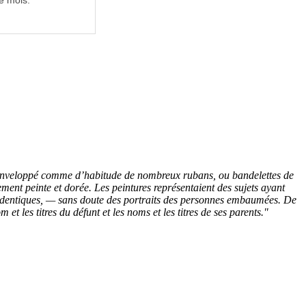
e mois.
er enveloppé comme d’habitude de nombreux rubans, ou bandelettes de
ement peinte et dorée. Les peintures représentaient des sujets ayant
es identiques, — sans doute des portraits des personnes embaumées. De
t les titres du défunt et les noms et les titres de ses parents."