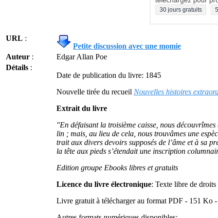
téléchargez pour pro
30 jours gratuits
5
URL
:
Petite discussion avec une momie
Auteur
:
Edgar Allan Poe
Détails
:
Date de publication du livre: 1845
Nouvelle tirée du recueil
Nouvelles histoires extraor
Extrait du livre
"En défaisant la troisième caisse, nous découvrîmes
lin ; mais, au lieu de cela, nous trouvâmes une espèc
trait aux divers devoirs supposés de l’âme et à sa p
la tête aux pieds s’étendait une inscription columnair
Edition groupe Ebooks libres et gratuits
Licence du livre électronique
: Texte libre de droi
Livre gratuit à télécharger au format PDF - 151 Ko 
Autres formats numériques disponibles: