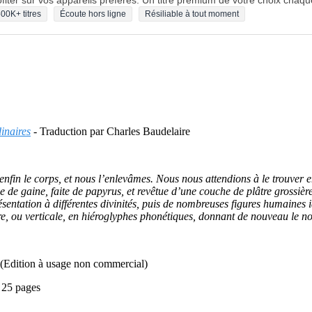
fiter sur vos appareils préférés. Un titre premium de votre choix chaqu
00K+ titres
Écoute hors ligne
Résiliable à tout moment
dinaires
- Traduction par Charles Baudelaire
 enfin le corps, et nous l’enlevâmes. Nous nous attendions à le trouv
e de gaine, faite de papyrus, et revêtue d’une couche de plâtre grossièr
résentation à différentes divinités, puis de nombreuses figures humain
e, ou verticale, en hiéroglyphes phonétiques, donnant de nouveau le nom e
ts (Edition à usage non commercial)
- 25 pages