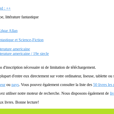
d : ++
e, littérature fantastique
Edgar Allan
ntastique et Science-Fiction
tterature americaine
tterature americaine / 19e siecle
as d'inscription nécessaire ni de limitation de téléchargement.
plupart d'entre eux directement sur votre ordinateur, liseuse, tablette o
teur
ou
pays
. Vous pouvez également consulter la liste des
50 livres les
uvez utiliser notre moteur de recherche. Nous disposons également de
li
ux livres. Bonne lecture!