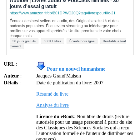
Audible | Livres audio & Podcasts illimités - 30
jours d'essai gratuit
https://www.amazon.fr/dp/B01DPWQ20Q?tag=livrespourt0c-21
Écoutez des best-sellers en audio, des Originals exclusifs et des
podcasts populaires. Écoutez en streaming ou téléchargez pour
profiter sur vos appareils préférés. Un titre premium de votre choix
chaque mois.
30 jours gratuits
500K+ titres
Écoute hors ligne
Résiliable à tout
moment
URL
:
Pour un nouvel humanisme
Auteur
:
Jacques Grand'Maison
Détails
:
Date de publication du livre: 2007
Résumé du livre
Analyse du livre
Licence du eBook
: Non libre de droits (lecture
autorisée pour un usage personnel à partir du site
des Classiques des Sciences Sociales qui a reçu
l'autorisation formelle de l'auteur de distribuer ses
ouvrages)