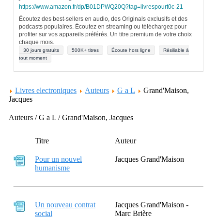
https://www.amazon.fr/dp/B01DPWQ20Q?tag=livrespourt0c-21
Écoutez des best-sellers en audio, des Originals exclusifs et des
podcasts populaires. Écoutez en streaming ou téléchargez pour
profiter sur vos appareils préférés. Un titre premium de votre choix
chaque mois.
30 jours gratuits
500K+ titres
Écoute hors ligne
Résiliable à
tout moment
Livres electroniques
Auteurs
G a L
Grand'Maison,
Jacques
Auteurs / G a L / Grand'Maison, Jacques
Titre
Auteur
Pour un nouvel
Jacques Grand'Maison
humanisme
Un nouveau contrat
Jacques Grand'Maison -
social
Marc Brière