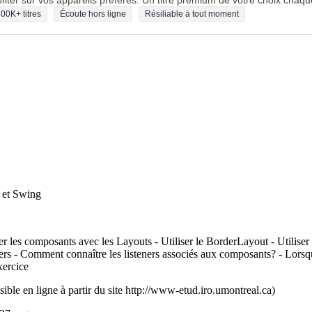
fiter sur vos appareils préférés. Un titre premium de votre choix chaqu
00K+ titres
Écoute hors ligne
Résiliable à tout moment
a et Swing
 les composants avec les Layouts - Utiliser le BorderLayout - Utiliser
ers - Comment connaître les listeners associés aux composants? - Lorsque 
xercice
ssible en ligne à partir du site http://www-etud.iro.umontreal.ca)