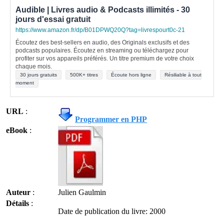
Audible | Livres audio & Podcasts illimités - 30
jours d'essai gratuit
https://www.amazon.fr/dp/B01DPWQ20Q?tag=livrespourt0c-21
Écoutez des best-sellers en audio, des Originals exclusifs et des
podcasts populaires. Écoutez en streaming ou téléchargez pour
profiter sur vos appareils préférés. Un titre premium de votre choix
chaque mois.
30 jours gratuits
500K+ titres
Écoute hors ligne
Résiliable à tout
moment
URL
:
Programmer en PHP
eBook
:
Auteur
:
Julien Gaulmin
Détails
:
Date de publication du livre: 2000