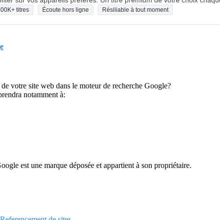
fiter sur vos appareils préférés. Un titre premium de votre choix chaqu
00K+ titres
Écoute hors ligne
Résiliable à tout moment
e
 de votre site web dans le moteur de recherche Google?
pprendra notamment à:
Google est une marque déposée et appartient à son propriétaire.
/ Referencement de sites