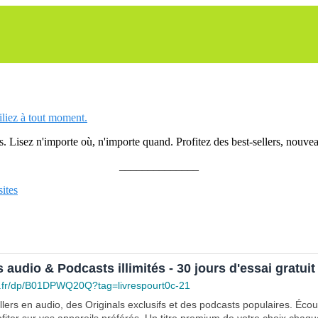
siliez à tout moment.
 Lisez n'importe où, n'importe quand. Profitez des best-sellers, nouveau
______________
ites
s audio & Podcasts illimités - 30 jours d'essai gratuit
.fr/dp/B01DPWQ20Q?tag=livrespourt0c-21
lers en audio, des Originals exclusifs et des podcasts populaires. Éco