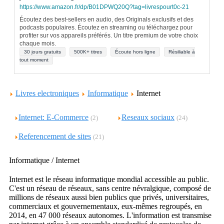
https://www.amazon.fr/dp/B01DPWQ20Q?tag=livrespourt0c-21
Écoutez des best-sellers en audio, des Originals exclusifs et des
podcasts populaires. Écoutez en streaming ou téléchargez pour
profiter sur vos appareils préférés. Un titre premium de votre choix
chaque mois.
30 jours gratuits
500K+ titres
Écoute hors ligne
Résiliable à
tout moment
Livres electroniques
Informatique
Internet
Internet: E-Commerce
Reseaux sociaux
(2)
(24)
Referencement de sites
(21)
Informatique / Internet
Internet est le réseau informatique mondial accessible au public.
C'est un réseau de réseaux, sans centre névralgique, composé de
millions de réseaux aussi bien publics que privés, universitaires,
commerciaux et gouvernementaux, eux-mêmes regroupés, en
2014, en 47 000 réseaux autonomes. L'information est transmise