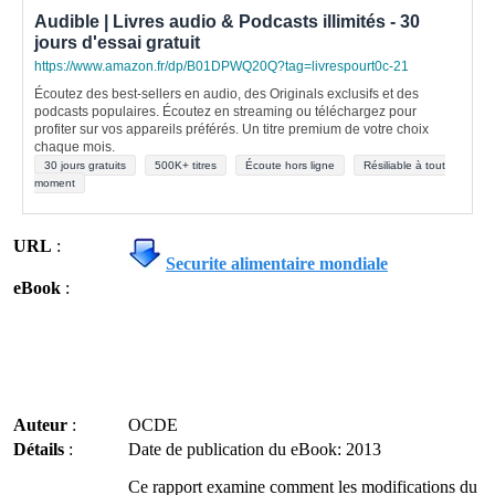
Audible | Livres audio & Podcasts illimités - 30
jours d'essai gratuit
https://www.amazon.fr/dp/B01DPWQ20Q?tag=livrespourt0c-21
Écoutez des best-sellers en audio, des Originals exclusifs et des
podcasts populaires. Écoutez en streaming ou téléchargez pour
profiter sur vos appareils préférés. Un titre premium de votre choix
chaque mois.
30 jours gratuits
500K+ titres
Écoute hors ligne
Résiliable à tout
moment
URL
:
Securite alimentaire mondiale
eBook
:
Auteur
:
OCDE
Détails
:
Date de publication du eBook: 2013
Ce rapport examine comment les modifications du