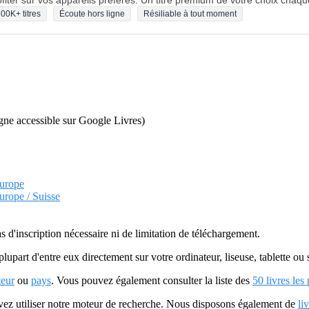
fiter sur vos appareils préférés. Un titre premium de votre choix chaqu
00K+ titres
Écoute hors ligne
Résiliable à tout moment
ligne accessible sur Google Livres)
Europe
urope / Suisse
as d'inscription nécessaire ni de limitation de téléchargement.
plupart d'entre eux directement sur votre ordinateur, liseuse, tablette o
teur
ou
pays
. Vous pouvez également consulter la liste des
50 livres les
uvez utiliser notre moteur de recherche. Nous disposons également de
li