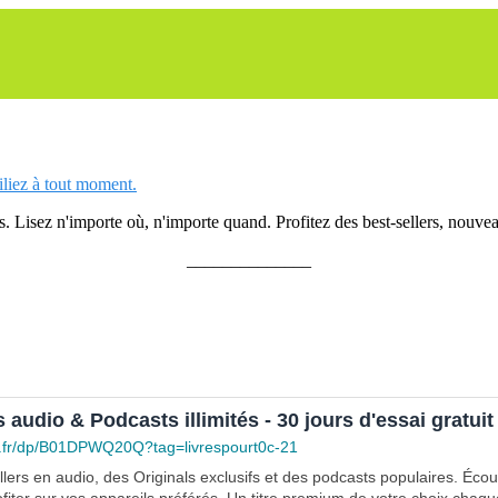
siliez à tout moment.
 Lisez n'importe où, n'importe quand. Profitez des best-sellers, nouveau
______________
s audio & Podcasts illimités - 30 jours d'essai gratuit
.fr/dp/B01DPWQ20Q?tag=livrespourt0c-21
lers en audio, des Originals exclusifs et des podcasts populaires. Éco