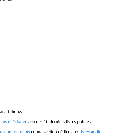
e mois.
u smartphone.
 plus téléchargés
ou des 10 derniers livres publiés.
vres pour enfants
et une section dédiée aux
livres audio
.