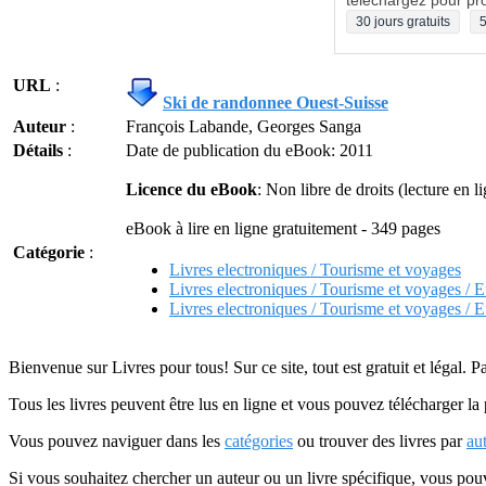
téléchargez pour pro
30 jours gratuits
5
URL
:
Ski de randonnee Ouest-Suisse
Auteur
:
François Labande, Georges Sanga
Détails
:
Date de publication du eBook: 2011
Licence du eBook
: Non libre de droits (lecture en 
eBook à lire en ligne gratuitement - 349 pages
Catégorie
:
Livres electroniques / Tourisme et voyages
Livres electroniques / Tourisme et voyages / 
Livres electroniques / Tourisme et voyages / E
Bienvenue sur Livres pour tous! Sur ce site, tout est gratuit et légal. P
Tous les livres peuvent être lus en ligne et vous pouvez télécharger la 
Vous pouvez naviguer dans les
catégories
ou trouver des livres par
au
Si vous souhaitez chercher un auteur ou un livre spécifique, vous po