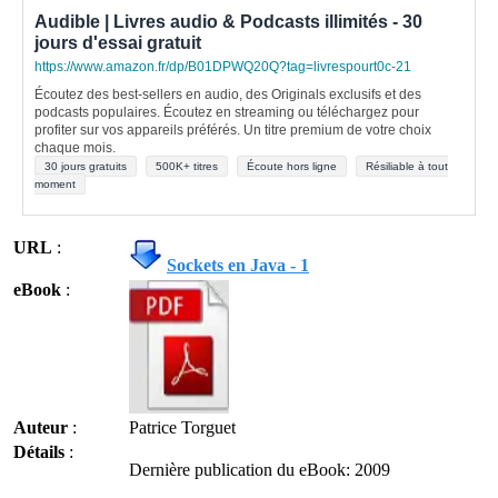
Audible | Livres audio & Podcasts illimités - 30
jours d'essai gratuit
https://www.amazon.fr/dp/B01DPWQ20Q?tag=livrespourt0c-21
Écoutez des best-sellers en audio, des Originals exclusifs et des
podcasts populaires. Écoutez en streaming ou téléchargez pour
profiter sur vos appareils préférés. Un titre premium de votre choix
chaque mois.
30 jours gratuits
500K+ titres
Écoute hors ligne
Résiliable à tout
moment
URL
:
Sockets en Java - 1
eBook
:
Auteur
:
Patrice Torguet
Détails
:
Dernière publication du eBook: 2009