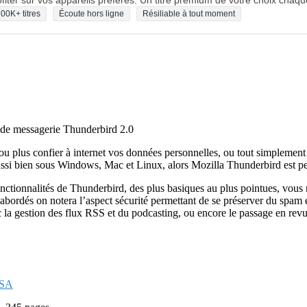
fiter sur vos appareils préférés. Un titre premium de votre choix chaqu
00K+ titres
Écoute hors ligne
Résiliable à tout moment
el de messagerie Thunderbird 2.0
u plus confier à internet vos données personnelles, ou tout simplement d
ssi bien sous Windows, Mac et Linux, alors Mozilla Thunderbird est peu
onctionnalités de Thunderbird, des plus basiques au plus pointues, vous
abordés on notera l’aspect sécurité permettant de se préserver du spam e
ec la gestion des flux RSS et du podcasting, ou encore le passage en re
-SA