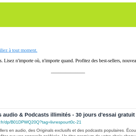
siliez à tout moment.
 Lisez n'importe où, n'importe quand. Profitez des best-sellers, nouveau
______________
s audio & Podcasts illimités - 30 jours d'essai gratuit
.fr/dp/B01DPWQ20Q?tag=livrespourt0c-21
lers en audio, des Originals exclusifs et des podcasts populaires. Éco