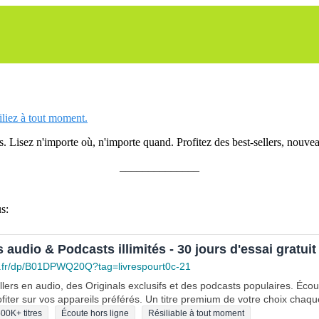
siliez à tout moment.
 Lisez n'importe où, n'importe quand. Profitez des best-sellers, nouveau
______________
s:
s audio & Podcasts illimités - 30 jours d'essai gratuit
.fr/dp/B01DPWQ20Q?tag=livrespourt0c-21
lers en audio, des Originals exclusifs et des podcasts populaires. Éco
fiter sur vos appareils préférés. Un titre premium de votre choix chaqu
00K+ titres
Écoute hors ligne
Résiliable à tout moment