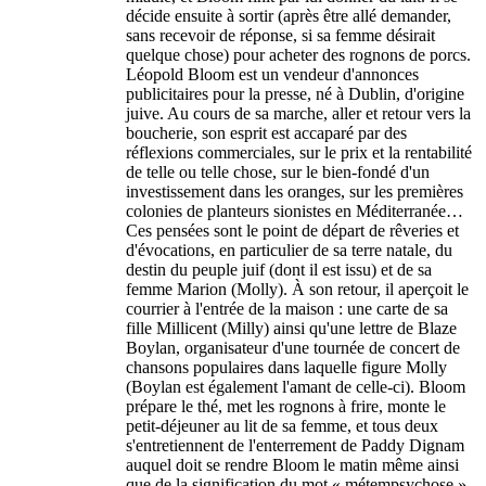
décide ensuite à sortir (après être allé demander,
sans recevoir de réponse, si sa femme désirait
quelque chose) pour acheter des rognons de porcs.
Léopold Bloom est un vendeur d'annonces
publicitaires pour la presse, né à Dublin, d'origine
juive. Au cours de sa marche, aller et retour vers la
boucherie, son esprit est accaparé par des
réflexions commerciales, sur le prix et la rentabilité
de telle ou telle chose, sur le bien-fondé d'un
investissement dans les oranges, sur les premières
colonies de planteurs sionistes en Méditerranée…
Ces pensées sont le point de départ de rêveries et
d'évocations, en particulier de sa terre natale, du
destin du peuple juif (dont il est issu) et de sa
femme Marion (Molly). À son retour, il aperçoit le
courrier à l'entrée de la maison : une carte de sa
fille Millicent (Milly) ainsi qu'une lettre de Blaze
Boylan, organisateur d'une tournée de concert de
chansons populaires dans laquelle figure Molly
(Boylan est également l'amant de celle-ci). Bloom
prépare le thé, met les rognons à frire, monte le
petit-déjeuner au lit de sa femme, et tous deux
s'entretiennent de l'enterrement de Paddy Dignam
auquel doit se rendre Bloom le matin même ainsi
que de la signification du mot « métempsychose »