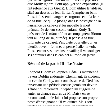
que Molly ignore. Pour appuyer son explication (il
fait référence aux Grecs), Bloom utilise le tableau,
situé au-dessus de leur lit, La Nymphe au bain.
Puis, il descend manger ses rognons et lit la lettre
de sa fille, ce qui le plonge dans la nostalgie de la
naissance de celle-ci et lui rappelle la mort
prématurée de leur second enfant, Rudy (la
présence de l'enfant défunt accompagnera Bloom
tout au long de sa journée). Il pense à sa fille,
figurante de cabaret, s'inquiète pour elle qui va
bientôt devenir femme, et pense à aller la voir.
Puis, sentant ses intestins travailler, il va soulager
ses entrailles dans le cabinet au fond du jardin.
Résumé de la partie III - Le Nostos
Léopold Bloom et Stephen Dédalus marchent à
travers Dublin endormie. Cheminant, ils croisent
un certain Corley, une connaissance de Dédalus
traversant une période creuse (semblant devoir
s'établir durablement). Stephen lui suggère de
tenter sa chance auprès de M. Daisy en se
recommandant de lui, et lui propose son propre
poste d'enseignant qu'il va quitter. Mais son