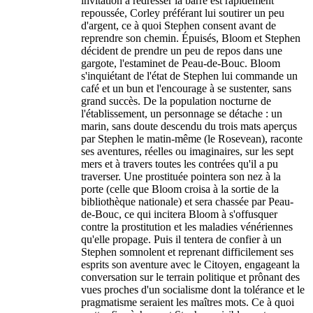
invitation à redresser la barre est rapidement
repoussée, Corley préférant lui soutirer un peu
d'argent, ce à quoi Stephen consent avant de
reprendre son chemin. Épuisés, Bloom et Stephen
décident de prendre un peu de repos dans une
gargote, l'estaminet de Peau-de-Bouc. Bloom
s'inquiétant de l'état de Stephen lui commande un
café et un bun et l'encourage à se sustenter, sans
grand succès. De la population nocturne de
l'établissement, un personnage se détache : un
marin, sans doute descendu du trois mats aperçus
par Stephen le matin-même (le Rosevean), raconte
ses aventures, réelles ou imaginaires, sur les sept
mers et à travers toutes les contrées qu'il a pu
traverser. Une prostituée pointera son nez à la
porte (celle que Bloom croisa à la sortie de la
bibliothèque nationale) et sera chassée par Peau-
de-Bouc, ce qui incitera Bloom à s'offusquer
contre la prostitution et les maladies vénériennes
qu'elle propage. Puis il tentera de confier à un
Stephen somnolent et reprenant difficilement ses
esprits son aventure avec le Citoyen, engageant la
conversation sur le terrain politique et prônant des
vues proches d'un socialisme dont la tolérance et le
pragmatisme seraient les maîtres mots. Ce à quoi