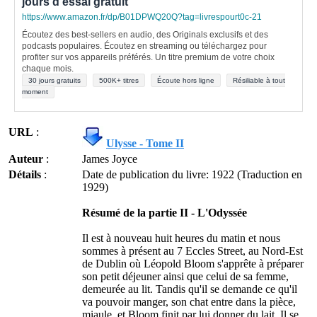
jours d'essai gratuit
https://www.amazon.fr/dp/B01DPWQ20Q?tag=livrespourt0c-21
Écoutez des best-sellers en audio, des Originals exclusifs et des
podcasts populaires. Écoutez en streaming ou téléchargez pour
profiter sur vos appareils préférés. Un titre premium de votre choix
chaque mois.
30 jours gratuits
500K+ titres
Écoute hors ligne
Résiliable à tout
moment
URL
:
Ulysse - Tome II
Auteur
:
James Joyce
Détails
:
Date de publication du livre: 1922 (Traduction en
1929)
Résumé de la partie II - L'Odyssée
Il est à nouveau huit heures du matin et nous
sommes à présent au 7 Eccles Street, au Nord-Est
de Dublin où Léopold Bloom s'apprête à préparer
son petit déjeuner ainsi que celui de sa femme,
demeurée au lit. Tandis qu'il se demande ce qu'il
va pouvoir manger, son chat entre dans la pièce,
miaule, et Bloom finit par lui donner du lait. Il se