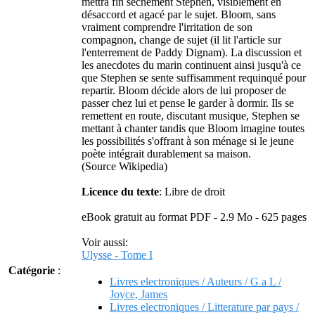
mettra fin sèchement Stephen, visiblement en
désaccord et agacé par le sujet. Bloom, sans
vraiment comprendre l'irritation de son
compagnon, change de sujet (il lit l'article sur
l'enterrement de Paddy Dignam). La discussion et
les anecdotes du marin continuent ainsi jusqu'à ce
que Stephen se sente suffisamment requinqué pour
repartir. Bloom décide alors de lui proposer de
passer chez lui et pense le garder à dormir. Ils se
remettent en route, discutant musique, Stephen se
mettant à chanter tandis que Bloom imagine toutes
les possibilités s'offrant à son ménage si le jeune
poète intégrait durablement sa maison.
(Source Wikipedia)
Licence du texte
: Libre de droit
eBook gratuit au format PDF - 2.9 Mo - 625 pages
Voir aussi:
Ulysse - Tome I
Catégorie
:
Livres electroniques / Auteurs / G a L /
Joyce, James
Livres electroniques / Litterature par pays /