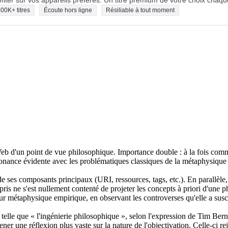
fiter sur vos appareils préférés. Un titre premium de votre choix chaqu
00K+ titres
Écoute hors ligne
Résiliable à tout moment
eb d'un point de vue philosophique. Importance double : à la fois comm
résonance évidente avec les problématiques classiques de la métaphysique
e ses composants principaux (URI, ressources, tags, etc.). En parallèle
pris ne s'est nullement contenté de projeter les concepts à priori d'une ph
r métaphysique empirique, en observant les controverses qu'elle a susc
 telle que « l'ingénierie philosophique », selon l'expression de Tim Ber
er une réflexion plus vaste sur la nature de l'objectivation. Celle-ci re