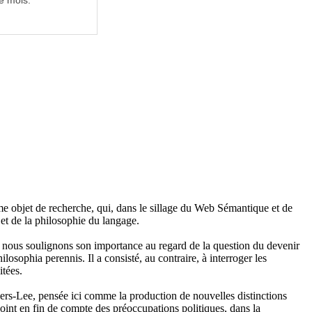
e mois.
e objet de recherche, qui, dans le sillage du Web Sémantique et de
 et de la philosophie du langage.
, nous soulignons son importance au regard de la question du devenir
ilosophia perennis. Il a consisté, au contraire, à interroger les
itées.
ners-Lee, pensée ici comme la production de nouvelles distinctions
joint en fin de compte des préoccupations politiques, dans la