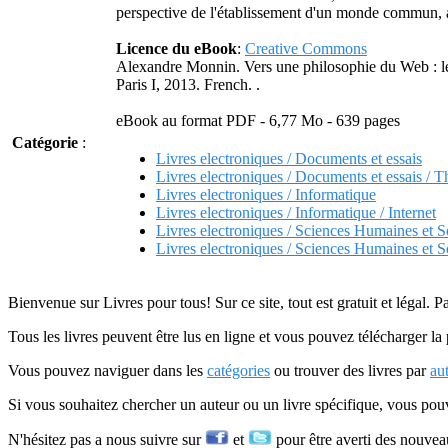
perspective de l'établissement d'un monde commun, 
Licence du eBook
:
Creative Commons
Alexandre Monnin. Vers une philosophie du Web : le 
Paris I, 2013. French.
.
eBook au format PDF - 6,77 Mo - 639 pages
Catégorie
:
Livres electroniques / Documents et essais
Livres electroniques / Documents et essais / T
Livres electroniques / Informatique
Livres electroniques / Informatique / Internet
Livres electroniques / Sciences Humaines et S
Livres electroniques / Sciences Humaines et S
Bienvenue sur Livres pour tous! Sur ce site, tout est gratuit et légal. P
Tous les livres peuvent être lus en ligne et vous pouvez télécharger la 
Vous pouvez naviguer dans les
catégories
ou trouver des livres par
au
Si vous souhaitez chercher un auteur ou un livre spécifique, vous po
N'hésitez pas a nous suivre sur
et
pour être averti des nouvea