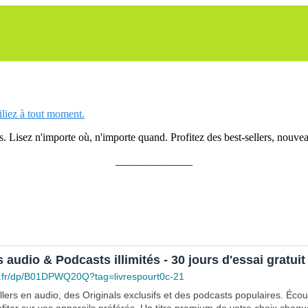
siliez à tout moment.
 Lisez n'importe où, n'importe quand. Profitez des best-sellers, nouveau
______________
s audio & Podcasts illimités - 30 jours d'essai gratuit
.fr/dp/B01DPWQ20Q?tag=livrespourt0c-21
lers en audio, des Originals exclusifs et des podcasts populaires. Éco