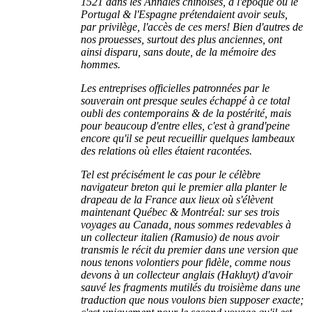
1521 dans les Annales chinoises, à l'époque où le
Portugal & l'Espagne prétendaient avoir seuls,
par privilège, l'accès de ces mers! Bien d'autres de
nos prouesses, surtout des plus anciennes, ont
ainsi disparu, sans doute, de la mémoire des
hommes.
Les entreprises officielles patronnées par le
souverain ont presque seules échappé à ce total
oubli des contemporains & de la postérité, mais
pour beaucoup d'entre elles, c'est à grand'peine
encore qu'il se peut recueillir quelques lambeaux
des relations où elles étaient racontées.
Tel est précisément le cas pour le célèbre
navigateur breton qui le premier alla planter le
drapeau de la France aux lieux où s'élèvent
maintenant Québec & Montréal: sur ses trois
voyages au Canada, nous sommes redevables à
un collecteur italien (Ramusio) de nous avoir
transmis le récit du premier dans une version que
nous tenons volontiers pour fidèle, comme nous
devons à un collecteur anglais (Hakluyt) d'avoir
sauvé les fragments mutilés du troisième dans une
traduction que nous voulons bien supposer exacte;