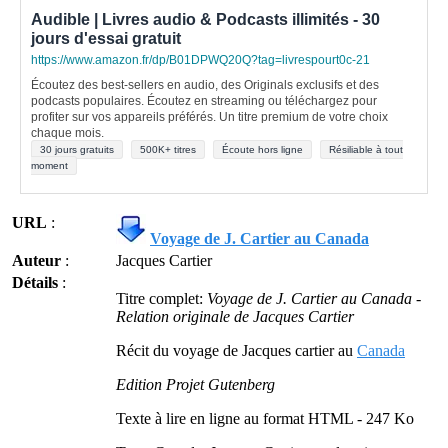
Audible | Livres audio & Podcasts illimités - 30
jours d'essai gratuit
https://www.amazon.fr/dp/B01DPWQ20Q?tag=livrespourt0c-21
Écoutez des best-sellers en audio, des Originals exclusifs et des
podcasts populaires. Écoutez en streaming ou téléchargez pour
profiter sur vos appareils préférés. Un titre premium de votre choix
chaque mois.
30 jours gratuits
500K+ titres
Écoute hors ligne
Résiliable à tout
moment
URL
:
Voyage de J. Cartier au Canada
Auteur
:
Jacques Cartier
Détails
:
Titre complet:
Voyage de J. Cartier au Canada -
Relation originale de Jacques Cartier
Récit du voyage de Jacques cartier au
Canada
Edition Projet Gutenberg
Texte à lire en ligne au format HTML - 247 Ko