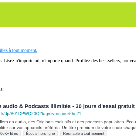
siliez à tout moment.
 Lisez n'importe où, n'importe quand. Profitez des best-sellers, nouveau
______________
s:
s audio & Podcasts illimités - 30 jours d'essai gratuit
.fr/dp/B01DPWQ20Q?tag=livrespourt0c-21
lers en audio, des Originals exclusifs et des podcasts populaires. Éco
fiter sur vos appareils préférés. Un titre premium de votre choix chaqu
00K+ titres
Écoute hors ligne
Résiliable à tout moment