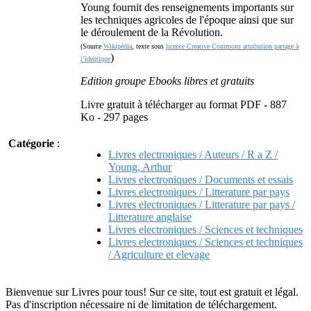
Young fournit des renseignements importants sur
les techniques agricoles de l'époque ainsi que sur
le déroulement de la Révolution.
(Source
Wikipédia
, texte sous
licence Creative Commons attribution partage à
)
l’identique
Edition groupe Ebooks libres et gratuits
Livre gratuit à télécharger au format PDF - 887
Ko - 297 pages
Catégorie
:
Livres electroniques / Auteurs / R a Z /
Young, Arthur
Livres electroniques / Documents et essais
Livres electroniques / Litterature par pays
Livres electroniques / Litterature par pays /
Litterature anglaise
Livres electroniques / Sciences et techniques
Livres electroniques / Sciences et techniques
/ Agriculture et elevage
Bienvenue sur Livres pour tous! Sur ce site, tout est gratuit et légal.
Pas d'inscription nécessaire ni de limitation de téléchargement.