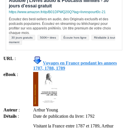
Audible | Livres audio & Podcasts illimités - 30
jours d'essai gratuit
https://www.amazon.fr/dp/B01DPWQ20Q?tag=livrespourt0c-21
Écoutez des best-sellers en audio, des Originals exclusifs et des
podcasts populaires. Écoutez en streaming ou téléchargez pour
profiter sur vos appareils préférés. Un titre premium de votre choix
chaque mois.
30 jours gratuits
500K+ titres
Écoute hors ligne
Résiliable à tout
moment
URL
:
Voyages en France pendant les annees
1787, 1788, 1789
eBook
:
Auteur
:
Arthur Young
Détails
:
Date de publication du livre: 1792
Visitant la France entre 1787 et 1789, Arthur