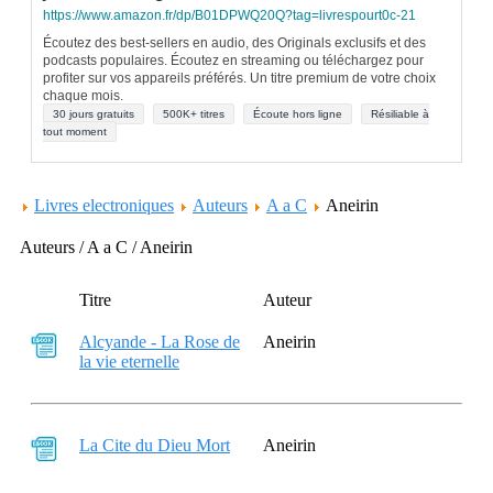
https://www.amazon.fr/dp/B01DPWQ20Q?tag=livrespourt0c-21
Écoutez des best-sellers en audio, des Originals exclusifs et des
podcasts populaires. Écoutez en streaming ou téléchargez pour
profiter sur vos appareils préférés. Un titre premium de votre choix
chaque mois.
30 jours gratuits
500K+ titres
Écoute hors ligne
Résiliable à
tout moment
Livres electroniques
Auteurs
A a C
Aneirin
Auteurs / A a C / Aneirin
Titre
Auteur
Alcyande - La Rose de
Aneirin
la vie eternelle
La Cite du Dieu Mort
Aneirin