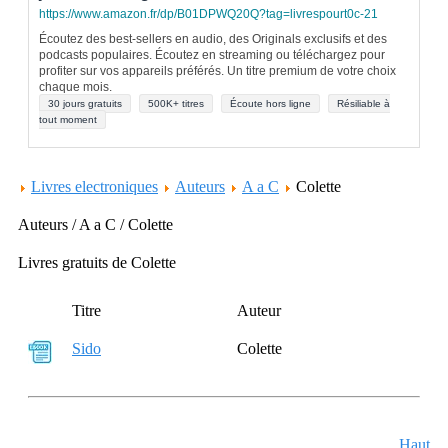
https://www.amazon.fr/dp/B01DPWQ20Q?tag=livrespourt0c-21
Écoutez des best-sellers en audio, des Originals exclusifs et des
podcasts populaires. Écoutez en streaming ou téléchargez pour
profiter sur vos appareils préférés. Un titre premium de votre choix
chaque mois.
30 jours gratuits
500K+ titres
Écoute hors ligne
Résiliable à
tout moment
Livres electroniques
Auteurs
A a C
Colette
Auteurs / A a C / Colette
Livres gratuits de Colette
Titre
Auteur
Sido
Colette
Haut