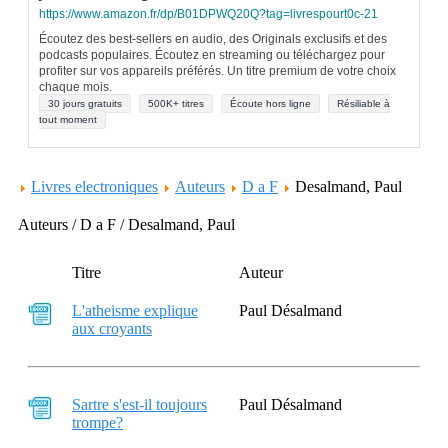
https://www.amazon.fr/dp/B01DPWQ20Q?tag=livrespourt0c-21
Écoutez des best-sellers en audio, des Originals exclusifs et des
podcasts populaires. Écoutez en streaming ou téléchargez pour
profiter sur vos appareils préférés. Un titre premium de votre choix
chaque mois.
30 jours gratuits
500K+ titres
Écoute hors ligne
Résiliable à
tout moment
Livres electroniques
Auteurs
D a F
Desalmand, Paul
Auteurs / D a F / Desalmand, Paul
Titre
Auteur
L'atheisme explique
Paul Désalmand
aux croyants
Sartre s'est-il toujours
Paul Désalmand
trompe?