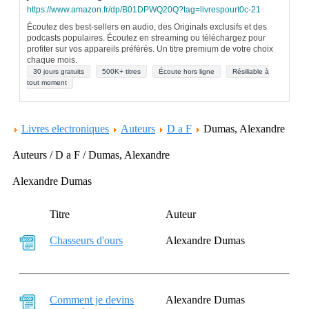
https://www.amazon.fr/dp/B01DPWQ20Q?tag=livrespourt0c-21
Écoutez des best-sellers en audio, des Originals exclusifs et des
podcasts populaires. Écoutez en streaming ou téléchargez pour
profiter sur vos appareils préférés. Un titre premium de votre choix
chaque mois.
30 jours gratuits
500K+ titres
Écoute hors ligne
Résiliable à
tout moment
Livres electroniques
Auteurs
D a F
Dumas, Alexandre
Auteurs / D a F / Dumas, Alexandre
Alexandre Dumas
Titre
Auteur
Chasseurs d'ours
Alexandre Dumas
Comment je devins
Alexandre Dumas