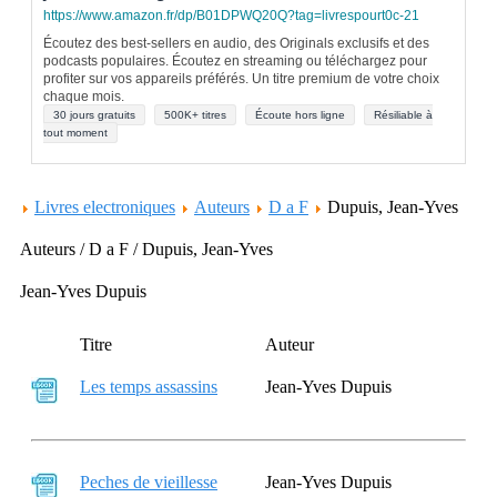
https://www.amazon.fr/dp/B01DPWQ20Q?tag=livrespourt0c-21
Écoutez des best-sellers en audio, des Originals exclusifs et des
podcasts populaires. Écoutez en streaming ou téléchargez pour
profiter sur vos appareils préférés. Un titre premium de votre choix
chaque mois.
30 jours gratuits
500K+ titres
Écoute hors ligne
Résiliable à
tout moment
Livres electroniques
Auteurs
D a F
Dupuis, Jean-Yves
Auteurs / D a F / Dupuis, Jean-Yves
Jean-Yves Dupuis
Titre
Auteur
Les temps assassins
Jean-Yves Dupuis
Peches de vieillesse
Jean-Yves Dupuis