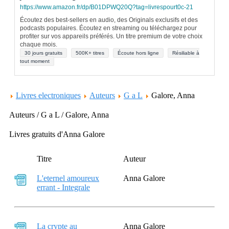
https://www.amazon.fr/dp/B01DPWQ20Q?tag=livrespourt0c-21
Écoutez des best-sellers en audio, des Originals exclusifs et des
podcasts populaires. Écoutez en streaming ou téléchargez pour
profiter sur vos appareils préférés. Un titre premium de votre choix
chaque mois.
30 jours gratuits
500K+ titres
Écoute hors ligne
Résiliable à
tout moment
Livres electroniques
Auteurs
G a L
Galore, Anna
Auteurs / G a L / Galore, Anna
Livres gratuits d'Anna Galore
Titre
Auteur
L'eternel amoureux
Anna Galore
errant - Integrale
La crypte au
Anna Galore