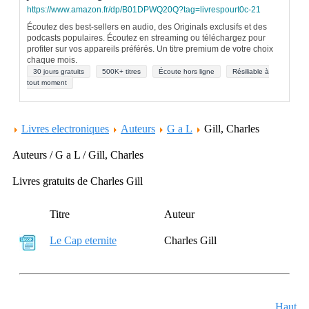
https://www.amazon.fr/dp/B01DPWQ20Q?tag=livrespourt0c-21
Écoutez des best-sellers en audio, des Originals exclusifs et des
podcasts populaires. Écoutez en streaming ou téléchargez pour
profiter sur vos appareils préférés. Un titre premium de votre choix
chaque mois.
30 jours gratuits
500K+ titres
Écoute hors ligne
Résiliable à
tout moment
Livres electroniques
Auteurs
G a L
Gill, Charles
Auteurs / G a L / Gill, Charles
Livres gratuits de Charles Gill
Titre
Auteur
Le Cap eternite
Charles Gill
Haut