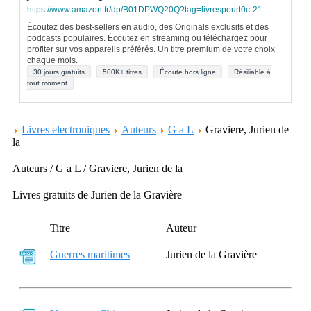
https://www.amazon.fr/dp/B01DPWQ20Q?tag=livrespourt0c-21
Écoutez des best-sellers en audio, des Originals exclusifs et des
podcasts populaires. Écoutez en streaming ou téléchargez pour
profiter sur vos appareils préférés. Un titre premium de votre choix
chaque mois.
30 jours gratuits
500K+ titres
Écoute hors ligne
Résiliable à
tout moment
Livres electroniques
Auteurs
G a L
Graviere, Jurien de
la
Auteurs / G a L / Graviere, Jurien de la
Livres gratuits de Jurien de la Gravière
Titre
Auteur
Guerres maritimes
Jurien de la Gravière