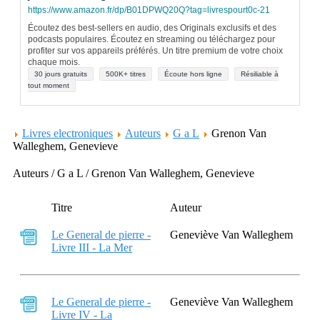
https://www.amazon.fr/dp/B01DPWQ20Q?tag=livrespourt0c-21
Écoutez des best-sellers en audio, des Originals exclusifs et des
podcasts populaires. Écoutez en streaming ou téléchargez pour
profiter sur vos appareils préférés. Un titre premium de votre choix
chaque mois.
30 jours gratuits
500K+ titres
Écoute hors ligne
Résiliable à
tout moment
Livres electroniques
Auteurs
G a L
Grenon Van
Walleghem, Genevieve
Auteurs / G a L / Grenon Van Walleghem, Genevieve
Titre
Auteur
Le General de pierre -
Geneviève Van Walleghem
Livre III - La Mer
Le General de pierre -
Geneviève Van Walleghem
Livre IV - La