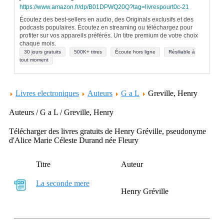
https://www.amazon.fr/dp/B01DPWQ20Q?tag=livrespourt0c-21
Écoutez des best-sellers en audio, des Originals exclusifs et des
podcasts populaires. Écoutez en streaming ou téléchargez pour
profiter sur vos appareils préférés. Un titre premium de votre choix
chaque mois.
30 jours gratuits
500K+ titres
Écoute hors ligne
Résiliable à
tout moment
Livres electroniques
Auteurs
G a L
Greville, Henry
Auteurs / G a L / Greville, Henry
Télécharger des livres gratuits de Henry Gréville, pseudonyme
d'Alice Marie Céleste Durand née Fleury
Titre
Auteur
La seconde mere
Henry Gréville