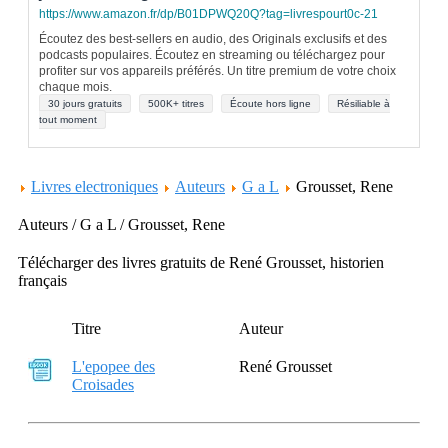
https://www.amazon.fr/dp/B01DPWQ20Q?tag=livrespourt0c-21
Écoutez des best-sellers en audio, des Originals exclusifs et des
podcasts populaires. Écoutez en streaming ou téléchargez pour
profiter sur vos appareils préférés. Un titre premium de votre choix
chaque mois.
30 jours gratuits
500K+ titres
Écoute hors ligne
Résiliable à
tout moment
Livres electroniques
Auteurs
G a L
Grousset, Rene
Auteurs / G a L / Grousset, Rene
Télécharger des livres gratuits de René Grousset, historien
français
Titre
Auteur
L'epopee des
René Grousset
Croisades