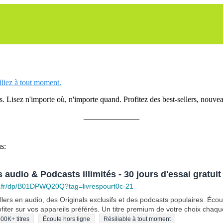
siliez à tout moment.
 Lisez n'importe où, n'importe quand. Profitez des best-sellers, nouveau
______________
s:
s audio & Podcasts illimités - 30 jours d'essai gratuit
.fr/dp/B01DPWQ20Q?tag=livrespourt0c-21
lers en audio, des Originals exclusifs et des podcasts populaires. Éco
fiter sur vos appareils préférés. Un titre premium de votre choix chaqu
00K+ titres
Écoute hors ligne
Résiliable à tout moment