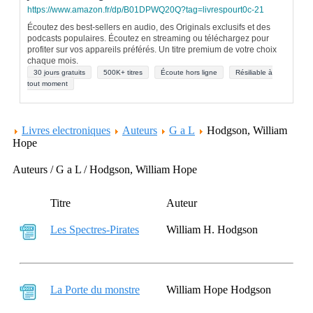
https://www.amazon.fr/dp/B01DPWQ20Q?tag=livrespourt0c-21
Écoutez des best-sellers en audio, des Originals exclusifs et des
podcasts populaires. Écoutez en streaming ou téléchargez pour
profiter sur vos appareils préférés. Un titre premium de votre choix
chaque mois.
30 jours gratuits
500K+ titres
Écoute hors ligne
Résiliable à
tout moment
Livres electroniques
Auteurs
G a L
Hodgson, William
Hope
Auteurs / G a L / Hodgson, William Hope
Titre
Auteur
Les Spectres-Pirates
William H. Hodgson
La Porte du monstre
William Hope Hodgson