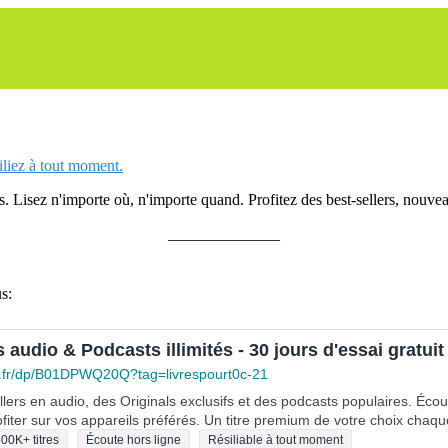
siliez à tout moment.
 Lisez n'importe où, n'importe quand. Profitez des best-sellers, nouveau
______________
s:
s audio & Podcasts illimités - 30 jours d'essai gratuit
.fr/dp/B01DPWQ20Q?tag=livrespourt0c-21
lers en audio, des Originals exclusifs et des podcasts populaires. Éco
fiter sur vos appareils préférés. Un titre premium de votre choix chaqu
00K+ titres
Écoute hors ligne
Résiliable à tout moment