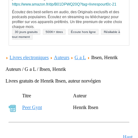
https://www.amazon.fr/dp/B01DPWQ20Q?tag=livrespourt0c-21
Écoutez des best-sellers en audio, des Originals exclusifs et des
podcasts populaires. Écoutez en streaming ou téléchargez pour
profiter sur vos appareils préférés. Un titre premium de votre choix
chaque mois.
30 jours gratuits
500K+ titres
Écoute hors ligne
Résiliable à
tout moment
Livres electroniques
Auteurs
G a L
Ibsen, Henrik
Auteurs / G a L / Ibsen, Henrik
Livres gratuits de Henrik Ibsen, auteur norvégien
Titre
Auteur
Peer Gynt
Henrik Ibsen
Haut