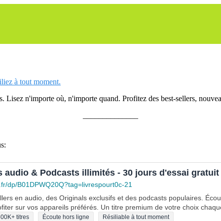
siliez à tout moment.
 Lisez n'importe où, n'importe quand. Profitez des best-sellers, nouveau
______________
s:
s audio & Podcasts illimités - 30 jours d'essai gratuit
.fr/dp/B01DPWQ20Q?tag=livrespourt0c-21
lers en audio, des Originals exclusifs et des podcasts populaires. Éco
fiter sur vos appareils préférés. Un titre premium de votre choix chaqu
00K+ titres
Écoute hors ligne
Résiliable à tout moment