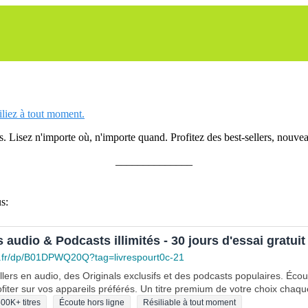
siliez à tout moment.
 Lisez n'importe où, n'importe quand. Profitez des best-sellers, nouveau
______________
s:
s audio & Podcasts illimités - 30 jours d'essai gratuit
.fr/dp/B01DPWQ20Q?tag=livrespourt0c-21
lers en audio, des Originals exclusifs et des podcasts populaires. Éco
fiter sur vos appareils préférés. Un titre premium de votre choix chaqu
00K+ titres
Écoute hors ligne
Résiliable à tout moment