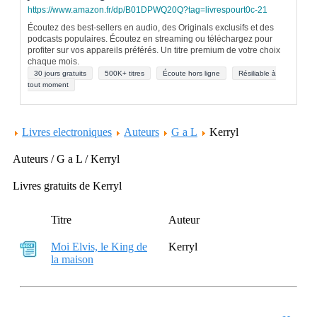
https://www.amazon.fr/dp/B01DPWQ20Q?tag=livrespourt0c-21
Écoutez des best-sellers en audio, des Originals exclusifs et des
podcasts populaires. Écoutez en streaming ou téléchargez pour
profiter sur vos appareils préférés. Un titre premium de votre choix
chaque mois.
30 jours gratuits
500K+ titres
Écoute hors ligne
Résiliable à
tout moment
Livres electroniques
Auteurs
G a L
Kerryl
Auteurs / G a L / Kerryl
Livres gratuits de Kerryl
Titre
Auteur
Moi Elvis, le King de
Kerryl
la maison