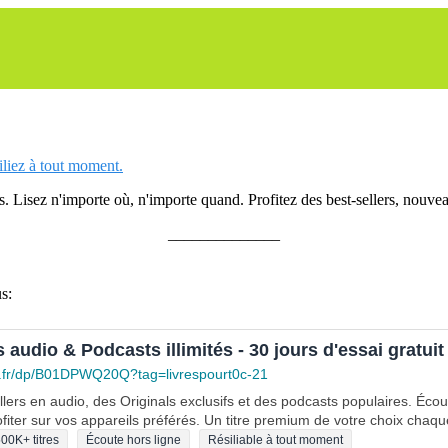
siliez à tout moment.
 Lisez n'importe où, n'importe quand. Profitez des best-sellers, nouveau
______________
s:
s audio & Podcasts illimités - 30 jours d'essai gratuit
.fr/dp/B01DPWQ20Q?tag=livrespourt0c-21
lers en audio, des Originals exclusifs et des podcasts populaires. Éco
fiter sur vos appareils préférés. Un titre premium de votre choix chaqu
00K+ titres
Écoute hors ligne
Résiliable à tout moment