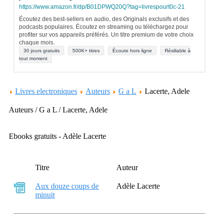
https://www.amazon.fr/dp/B01DPWQ20Q?tag=livrespourt0c-21
Écoutez des best-sellers en audio, des Originals exclusifs et des
podcasts populaires. Écoutez en streaming ou téléchargez pour
profiter sur vos appareils préférés. Un titre premium de votre choix
chaque mois.
30 jours gratuits
500K+ titres
Écoute hors ligne
Résiliable à
tout moment
Livres electroniques
Auteurs
G a L
Lacerte, Adele
Auteurs / G a L / Lacerte, Adele
Ebooks gratuits - Adèle Lacerte
Titre
Auteur
Aux douze coups de
Adèle Lacerte
minuit