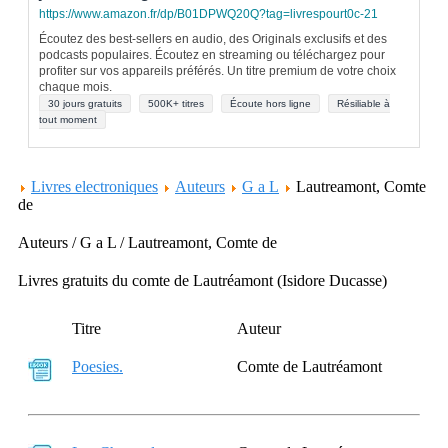
https://www.amazon.fr/dp/B01DPWQ20Q?tag=livrespourt0c-21
Écoutez des best-sellers en audio, des Originals exclusifs et des
podcasts populaires. Écoutez en streaming ou téléchargez pour
profiter sur vos appareils préférés. Un titre premium de votre choix
chaque mois.
30 jours gratuits
500K+ titres
Écoute hors ligne
Résiliable à
tout moment
Livres electroniques
Auteurs
G a L
Lautreamont, Comte
de
Auteurs / G a L / Lautreamont, Comte de
Livres gratuits du comte de Lautréamont (Isidore Ducasse)
Titre
Auteur
Poesies.
Comte de Lautréamont