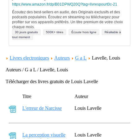
https://www.amazon.fr/dp/B01DPWQ20Q?tag=livrespourt0c-21
Écoutez des best-sellers en audio, des Originals exclusifs et des
podcasts populaires. Écoutez en streaming ou téléchargez pour
profiter sur vos appareils préférés. Un titre premium de votre choix
chaque mois.
30 jours gratuits
500K+ titres
Écoute hors ligne
Résiliable à
tout moment
Livres electroniques
Auteurs
G a L
Lavelle, Louis
Auteurs / G a L / Lavelle, Louis
Télécharger des livres gratuits de Louis Lavelle
Titre
Auteur
L'erreur de Narcisse
Louis Lavelle
La perception visuelle
Louis Lavelle