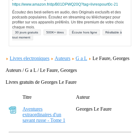
https://www.amazon.fr/dp/B01DPWQ20Q?tag=livrespourt0c-21
Écoutez des best-sellers en audio, des Originals exclusifs et des
podcasts populaires. Écoutez en streaming ou téléchargez pour
profiter sur vos appareils préférés. Un titre premium de votre choix
chaque mois.
30 jours gratuits
500K+ titres
Écoute hors ligne
Résiliable à
tout moment
Livres electroniques
Auteurs
G a L
Le Faure, Georges
Auteurs / G a L / Le Faure, Georges
Livres gratuits de Georges Le Faure
Titre
Auteur
Aventures
Georges Le Faure
extraordinaires d'un
savant russe - Tome 1