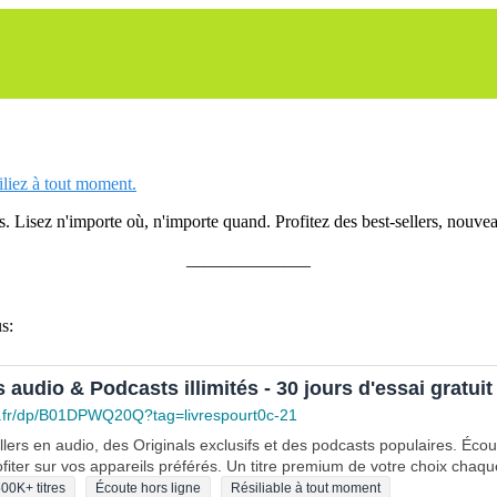
siliez à tout moment.
 Lisez n'importe où, n'importe quand. Profitez des best-sellers, nouveau
______________
s:
s audio & Podcasts illimités - 30 jours d'essai gratuit
.fr/dp/B01DPWQ20Q?tag=livrespourt0c-21
lers en audio, des Originals exclusifs et des podcasts populaires. Éco
fiter sur vos appareils préférés. Un titre premium de votre choix chaqu
00K+ titres
Écoute hors ligne
Résiliable à tout moment